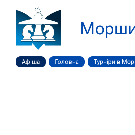
Морши
Афіша
Головна
Турніри в Мо