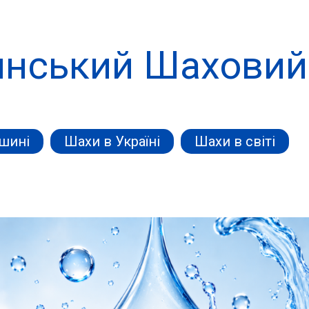
нський Шаховий
ршині
Шахи в Україні
Шахи в світі