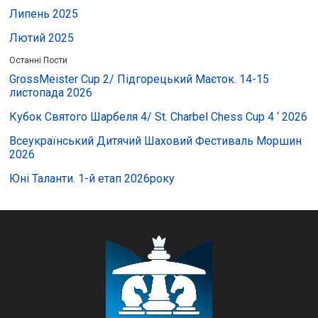
Липень 2025
Лютий 2025
Останні Пости
GrossMeister Cup 2/ Підгорецький Маєток. 14-15
листопада 2026
Кубок Святого Шарбеля 4/ St. Charbel Chess Cup 4 ‘ 2026
Всеукраїнський Дитячий Шаховий Фестиваль Моршин
2026
Юні Таланти. 1-й етап 2026року